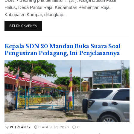
DURI - Seorang pria berinisial TI (37), warga Dusun Pasir
Halus, Desa Pantai Raja, Kecamatan Perhentian Raja,
Kabupaten Kampar, ditangkap...
SELENGKAPNYA
Kepala SDN 20 Mandau Buka Suara Soal
Pengusiran Pedagang, Ini Penjelasannya
by
PUTRI ANDY
6 AGUSTUS 2026
0