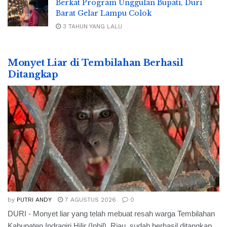
Berkat Program Unggulan Bupati, Duri
Barat Gelar Lampu Colok
3 TAHUN YANG LALU
Monyet Liar di Tembilahan Berhasil
Ditangkap
by
PUTRI ANDY
7 AGUSTUS 2026
0
DURI - Monyet liar yang telah mebuat resah warga Tembilahan
Kabupaten Indragiri Hilir (Inhil), Riau, sudah berhasil ditangkap