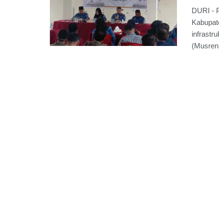
DURI - 
Kabupat
infrast
(Musrenb