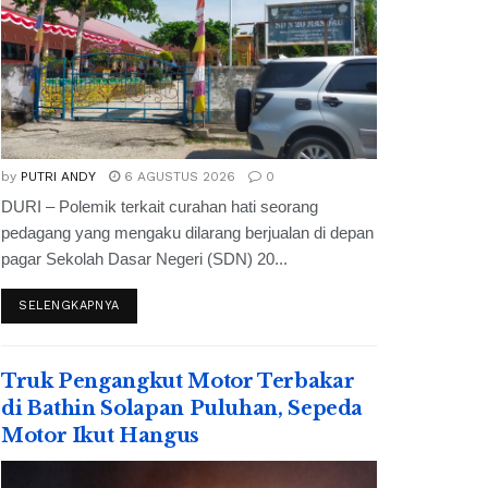
by
PUTRI ANDY
6 AGUSTUS 2026
0
DURI – Polemik terkait curahan hati seorang
pedagang yang mengaku dilarang berjualan di depan
pagar Sekolah Dasar Negeri (SDN) 20...
SELENGKAPNYA
Truk Pengangkut Motor Terbakar
di Bathin Solapan Puluhan, Sepeda
Motor Ikut Hangus