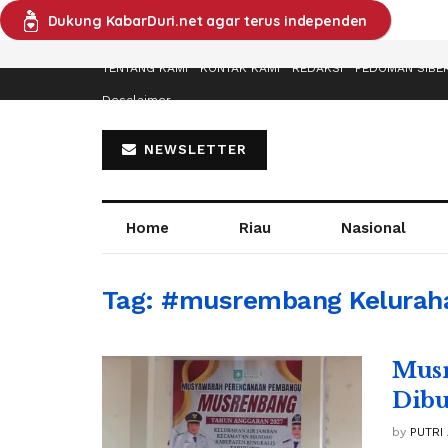
Dukung KabarDuri.net agar terus independen
TENTANG KAMI
KONTAK KAMI
REDAKSI
PEDOMAN SIBE
Desclaimer
NEWSLETTER
Home
Riau
Nasional
Tag:
#musrembang Keluraha
Musr
Dibu
by
PUTRI