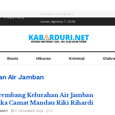
ADVERTISEMENT
R
Privacy Policy
Jumat, Agustus 7, 2026
Bisnis
Hiburan
Kriminal
Olahr
n Air Jamban
embang Kelurahan Air Jamban
ka Camat Mandau Riki Rihardi
 ANDY
17 DESEMBER 2025
0