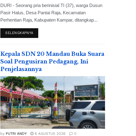
DURI - Seorang pria berinisial TI (37), warga Dusun
Pasir Halus, Desa Pantai Raja, Kecamatan
Perhentian Raja, Kabupaten Kampar, ditangkap...
SELENGKAPNYA
Kepala SDN 20 Mandau Buka Suara
Soal Pengusiran Pedagang, Ini
Penjelasannya
by
PUTRI ANDY
6 AGUSTUS 2026
0