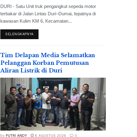
DURI - Satu Unit truk pengangkut sepeda motor
terbakar di Jalan Lintas Duri–Dumai, tepatnya di
kawasan Kulim KM 6, Kecamatan...
SELENGKAPNYA
Tim Delapan Media Selamatkan
Pelanggan Korban Pemutusan
Aliran Listrik di Duri
by
PUTRI ANDY
6 AGUSTUS 2026
0