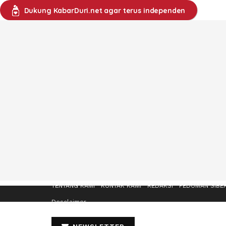
Dukung KabarDuri.net agar terus independen
TENTANG KAMI
KONTAK KAMI
REDAKSI
PEDOMAN SIBE
Desclaimer