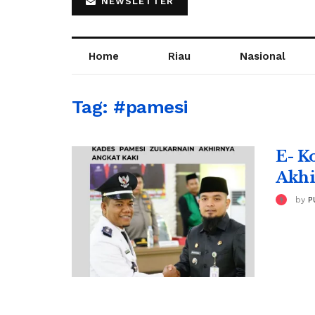
NEWSLETTER
Home
Riau
Nasional
Tag:
#pamesi
E- K
Akhi
by
P