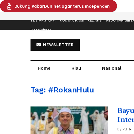
Dukung KabarDuri.net agar terus independen
TENTANG KAMI
KONTAK KAMI
REDAKSI
PEDOMAN SIBE
Desclaimer
NEWSLETTER
Home
Riau
Nasional
Tag:
#RokanHulu
Bayu
Inte
by
PUTRI