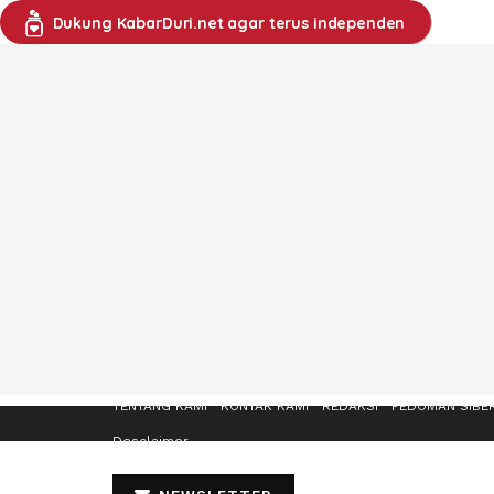
Dukung KabarDuri.net agar terus independen
TENTANG KAMI
KONTAK KAMI
REDAKSI
PEDOMAN SIBE
Desclaimer