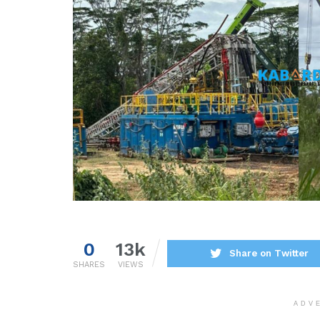
0
13k
Share on Twitter
SHARES
VIEWS
ADV