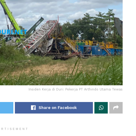
Insiden Kerja di Duri: Pekerja PT Arthindo Utama Tewas
Share on Facebook
ERTISEMENT