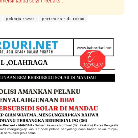
mersil tanpa seizin Redaksi.
pekerja tewas
pertamina hulu rokan