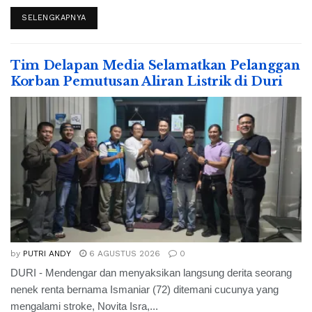
SELENGKAPNYA
Tim Delapan Media Selamatkan Pelanggan
Korban Pemutusan Aliran Listrik di Duri
by
PUTRI ANDY
6 AGUSTUS 2026
0
DURI - Mendengar dan menyaksikan langsung derita seorang
nenek renta bernama Ismaniar (72) ditemani cucunya yang
mengalami stroke, Novita Isra,...