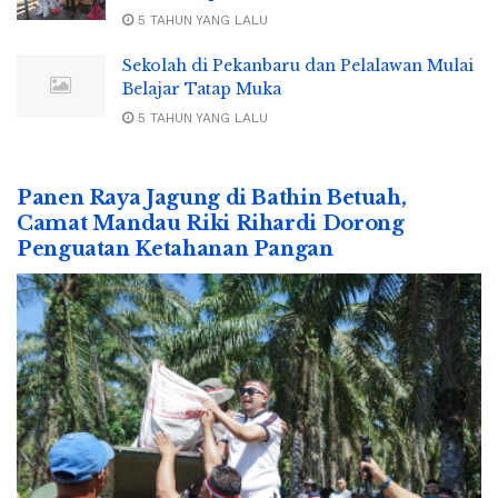
5 TAHUN YANG LALU
Sekolah di Pekanbaru dan Pelalawan Mulai
Belajar Tatap Muka
5 TAHUN YANG LALU
Panen Raya Jagung di Bathin Betuah,
Camat Mandau Riki Rihardi Dorong
Penguatan Ketahanan Pangan