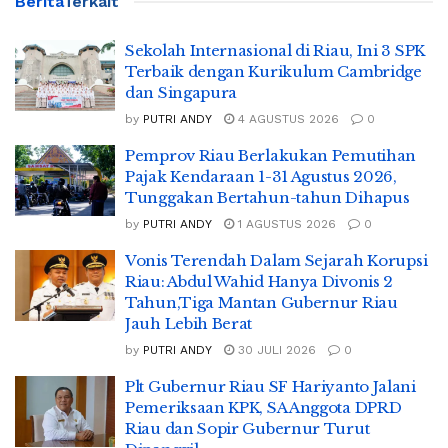
Berita
Terkait
Sekolah Internasional di Riau, Ini 3 SPK
Terbaik dengan Kurikulum Cambridge
dan Singapura
by
PUTRI ANDY
4 AGUSTUS 2026
0
Pemprov Riau Berlakukan Pemutihan
Pajak Kendaraan 1-31 Agustus 2026,
Tunggakan Bertahun-tahun Dihapus
by
PUTRI ANDY
1 AGUSTUS 2026
0
Vonis Terendah Dalam Sejarah Korupsi
Riau: Abdul Wahid Hanya Divonis 2
Tahun,Tiga Mantan Gubernur Riau
Jauh Lebih Berat
by
PUTRI ANDY
30 JULI 2026
0
Plt Gubernur Riau SF Hariyanto Jalani
Pemeriksaan KPK, SA Anggota DPRD
Riau dan Sopir Gubernur Turut