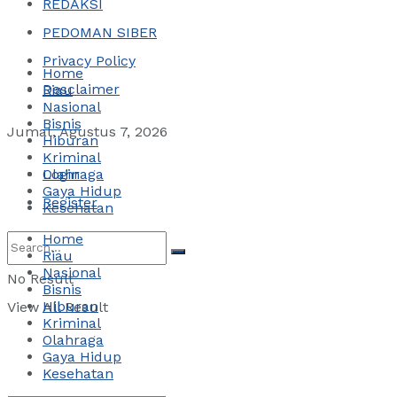
REDAKSI
PEDOMAN SIBER
Privacy Policy
Home
Desclaimer
Riau
Nasional
Bisnis
Jumat, Agustus 7, 2026
Hiburan
Kriminal
Login
Olahraga
Gaya Hidup
Register
Kesehatan
Home
Riau
Nasional
No Result
Bisnis
Hiburan
View All Result
Kriminal
Olahraga
Gaya Hidup
Kesehatan