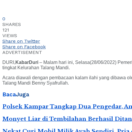
0
SHARES
121
VIEWS
Share on Twitter
Share on Facebook
ADVERTISEMENT
DURI,
KabarDuri
– Malam hari ini, Selasa(28/06/2022) Pem
tingkat Kelurahan Talang Mandi.
Acara diawali dengan pembacaan kalam ilahi yang dibawa oleh
Talang Mandi Benny Syafrullah.
Baca
Juga
Polsek Kampar Tangkap Dua Pengedar, Am
Monyet Liar di Tembilahan Berhasil Dita
Nekat Curi Mobil Milik Ayah Sendiri, Pr