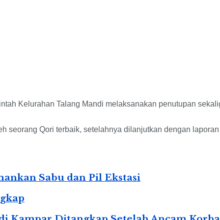
erintah Kelurahan Talang Mandi melaksanakan penutupan se
 seorang Qori terbaik, setelahnya dilanjutkan dengan laporan 
ankan Sabu dan Pil Ekstasi
ngkap
ia di Kampar Ditangkap Setelah Ancam Kor