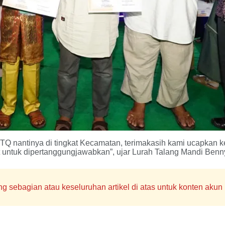
 MTQ nantinya di tingkat Kecamatan, terimakasih kami ucapkan
untuk dipertanggungjawabkan”, ujar Lurah Talang Mandi Benny
sebagian atau keseluruhan artikel di atas untuk konten akun m