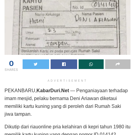
0
SHARES
ADVERTISEMENT
PEKANBARU,
KabarDuri.Net
— Penganiayaan terhadap
imam mesjid, pelaku bernama Deni Ariawan diketaui
memiliki kartu kuning yang di peroleh dari Rumah Saki
jiwa tampan.
Dikutip dari riauonline pria kelahiran di kepri tahun 1980 itu
memilik kartu kuning yang dengan nomor ID 014142.