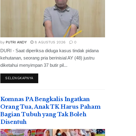
by
PUTRI ANDY
8 AGUSTUS 2026
0
DURI - Saat diperiksa diduga kasus tindak pidana
kehutanan, seorang pria berinisial AY (48) justru
diketahui menyimpan 37 butir pil...
SELENGKAPNYA
Komnas PA Bengkalis Ingatkan
Orang Tua, Anak TK Harus Paham
Bagian Tubuh yang Tak Boleh
Disentuh