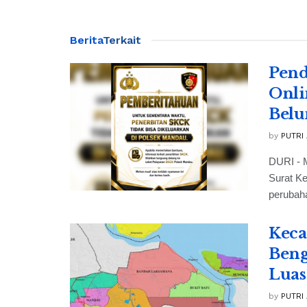
Berita
Terkait
Pend
Onli
Belu
by
PUTRI
DURI - 
Surat K
perubaha
Keca
Beng
Luas
by
PUTRI