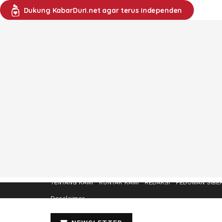
Dukung KabarDuri.net agar terus independen
TENTANG KAMI
KONTAK KAMI
REDAKSI
PEDOMAN SIBE
Desclaimer