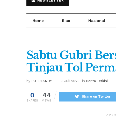
NEWSLETTER
Home
Riau
Nasional
Sabtu Gubri Be
Tinjau Tol Perm
by
PUTRI ANDY
3 Juli 2020
in
Berita Terkini
0
44
Share on Twitter
SHARES
VIEWS
ADV