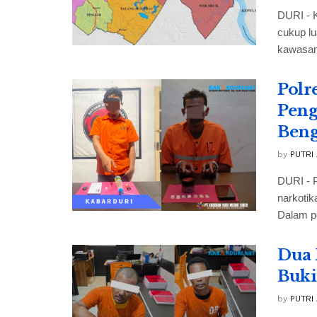
DURI - K
cukup lu
kawasan 
Polr
Peng
Beng
by
PUTRI
DURI - 
narkotik
Dalam p
Dua 
Buki
by
PUTRI