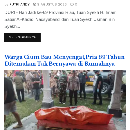
by
PUTRI ANDY
9 AGUSTUS 2026
0
DURI - Hari Jadi ke-69 Provinsi Riau, Tuan Syekh H. Imam
Sabar Al-Kholidi Naqsyabandi dan Tuan Syekh Usman Bin
Syekh...
SELENGKAPNYA
Warga Cium Bau Menyengat,Pria 69 Tahun
Ditemukan Tak Bernyawa di Rumahnya