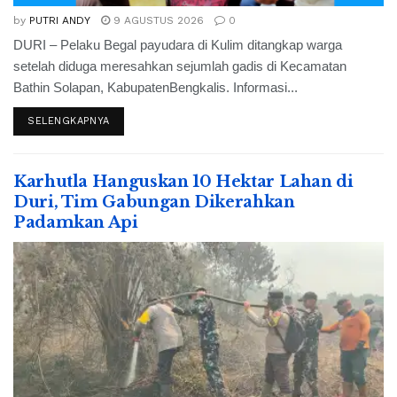
by
PUTRI ANDY
9 AGUSTUS 2026
0
DURI – Pelaku Begal payudara di Kulim ditangkap warga
setelah diduga meresahkan sejumlah gadis di Kecamatan
Bathin Solapan, KabupatenBengkalis. Informasi...
SELENGKAPNYA
Karhutla Hanguskan 10 Hektar Lahan di
Duri, Tim Gabungan Dikerahkan
Padamkan Api