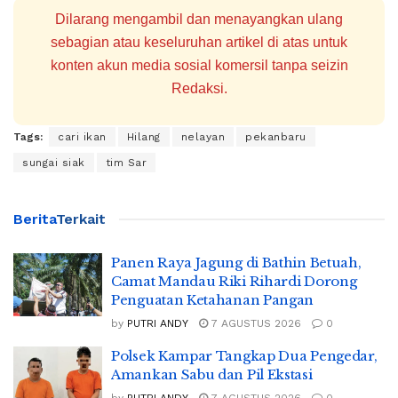
Dilarang mengambil dan menayangkan ulang
sebagian atau keseluruhan artikel di atas untuk
konten akun media sosial komersil tanpa seizin
Redaksi.
Tags:
cari ikan
Hilang
nelayan
pekanbaru
sungai siak
tim Sar
Berita
Terkait
Panen Raya Jagung di Bathin Betuah,
Camat Mandau Riki Rihardi Dorong
Penguatan Ketahanan Pangan
by
PUTRI ANDY
7 AGUSTUS 2026
0
Polsek Kampar Tangkap Dua Pengedar,
Amankan Sabu dan Pil Ekstasi
by
PUTRI ANDY
7 AGUSTUS 2026
0