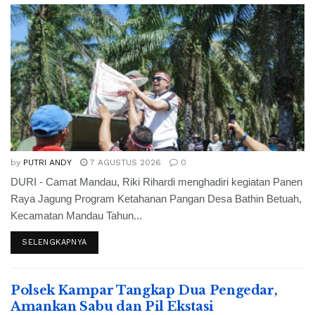
by
PUTRI ANDY
7 AGUSTUS 2026
0
DURI - Camat Mandau, Riki Rihardi menghadiri kegiatan Panen
Raya Jagung Program Ketahanan Pangan Desa Bathin Betuah,
Kecamatan Mandau Tahun...
SELENGKAPNYA
Polsek Kampar Tangkap Dua Pengedar,
Amankan Sabu dan Pil Ekstasi