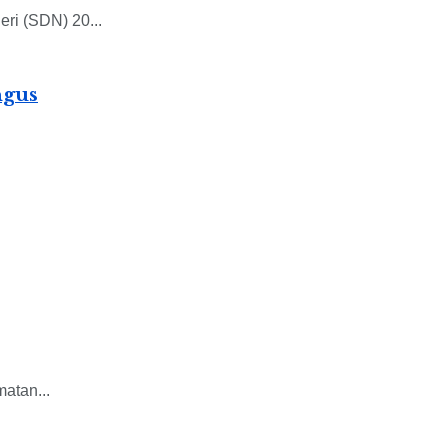
ri (SDN) 20...
ngus
atan...