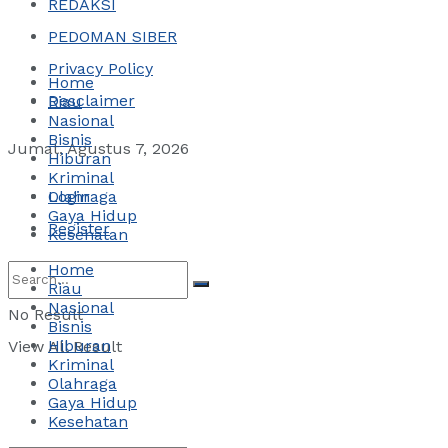
REDAKSI
PEDOMAN SIBER
Privacy Policy
Home
Desclaimer
Riau
Nasional
Bisnis
Jumat, Agustus 7, 2026
Hiburan
Kriminal
Login
Olahraga
Gaya Hidup
Register
Kesehatan
Home
Riau
Nasional
No Result
Bisnis
Hiburan
View All Result
Kriminal
Olahraga
Gaya Hidup
Kesehatan