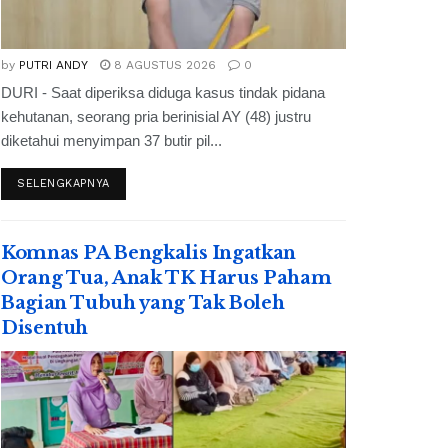
by
PUTRI ANDY
8 AGUSTUS 2026
0
DURI - Saat diperiksa diduga kasus tindak pidana
kehutanan, seorang pria berinisial AY (48) justru
diketahui menyimpan 37 butir pil...
SELENGKAPNYA
Komnas PA Bengkalis Ingatkan
Orang Tua, Anak TK Harus Paham
Bagian Tubuh yang Tak Boleh
Disentuh