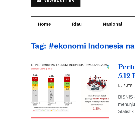
NEWSLETTER
Home
Riau
Nasional
Tag:
#ekonomi Indonesia na
Pert
5,12
by
PUTRI
BISNIS -
menunjuk
Statisti