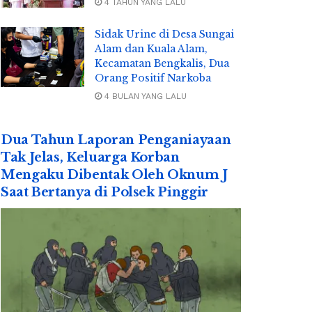
4 TAHUN YANG LALU
Sidak Urine di Desa Sungai
Alam dan Kuala Alam,
Kecamatan Bengkalis, Dua
Orang Positif Narkoba
4 BULAN YANG LALU
Dua Tahun Laporan Penganiayaan
Tak Jelas, Keluarga Korban
Mengaku Dibentak Oleh Oknum J
Saat Bertanya di Polsek Pinggir