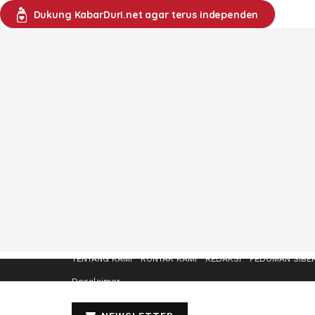
Dukung KabarDuri.net agar terus independen
TENTANG KAMI
KONTAK KAMI
REDAKSI
PEDOMAN SIBE
Desclaimer