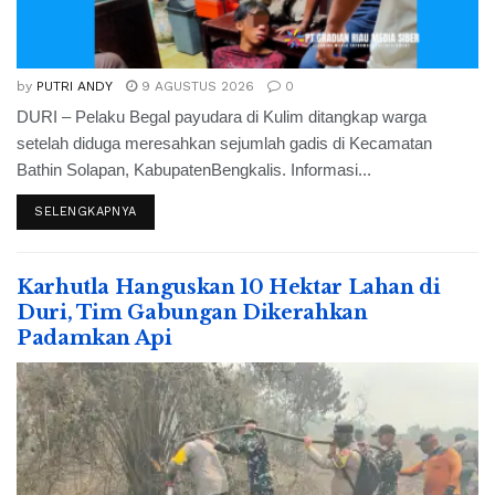
by
PUTRI ANDY
9 AGUSTUS 2026
0
DURI – Pelaku Begal payudara di Kulim ditangkap warga
setelah diduga meresahkan sejumlah gadis di Kecamatan
Bathin Solapan, KabupatenBengkalis. Informasi...
SELENGKAPNYA
Karhutla Hanguskan 10 Hektar Lahan di
Duri, Tim Gabungan Dikerahkan
Padamkan Api