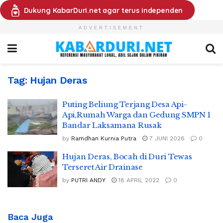
Dukung KabarDuri.net agar terus independen
ADVERTISEMENT
Tag:
Hujan Deras
Puting Beliung Terjang Desa Api-
Api,Rumah Warga dan Gedung SMPN 1
Bandar Laksamana Rusak
by
Ramdhan Kurnia Putra
7 JUNI 2026
0
Hujan Deras, Bocah di Duri Tewas
Terseret Air Drainase
by
PUTRI ANDY
18 APRIL 2022
0
Baca Juga