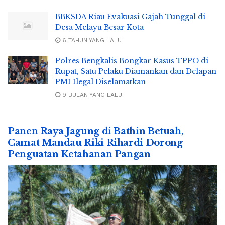
BBKSDA Riau Evakuasi Gajah Tunggal di
Desa Melayu Besar Kota
6 TAHUN YANG LALU
Polres Bengkalis Bongkar Kasus TPPO di
Rupat, Satu Pelaku Diamankan dan Delapan
PMI Ilegal Diselamatkan
9 BULAN YANG LALU
Panen Raya Jagung di Bathin Betuah,
Camat Mandau Riki Rihardi Dorong
Penguatan Ketahanan Pangan