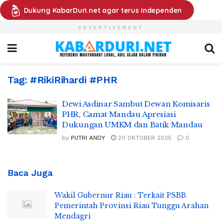
Dukung KabarDuri.net agar terus independen
ADVERTISEMENT
Tag:
#RikiRihardi #PHR
Dewi Asdinar Sambut Dewan Komisaris
PHR, Camat Mandau Apresiasi
Dukungan UMKM dan Batik Mandau
by
PUTRI ANDY
20 OKTOBER 2025
0
Baca Juga
Wakil Gubernur Riau : Terkait PSBB
Pemerintah Provinsi Riau Tunggu Arahan
Mendagri