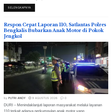
SELENGKAPNYA
Respon Cepat Laporan 110, Satlantas Polres
Bengkalis Bubarkan Anak Motor di Pokok
Jengkol
by
PUTRI ANDY
9 AGUSTUS 2026
0
DURI – Menindaklanjuti laporan masyarakat melalui layanan
110 terkait adanya perkumpulan anak motor yang