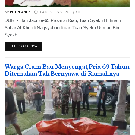
by
PUTRI ANDY
9 AGUSTUS 2026
0
DURI - Hari Jadi ke-69 Provinsi Riau, Tuan Syekh H. Imam
Sabar Al-Kholidi Naqsyabandi dan Tuan Syekh Usman Bin
Syekh...
SELENGKAPNYA
Warga Cium Bau Menyengat,Pria 69 Tahun
Ditemukan Tak Bernyawa di Rumahnya