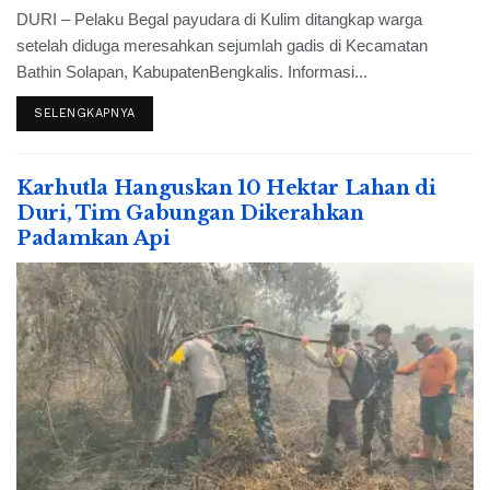
DURI – Pelaku Begal payudara di Kulim ditangkap warga
setelah diduga meresahkan sejumlah gadis di Kecamatan
Bathin Solapan, KabupatenBengkalis. Informasi...
SELENGKAPNYA
Karhutla Hanguskan 10 Hektar Lahan di
Duri, Tim Gabungan Dikerahkan
Padamkan Api