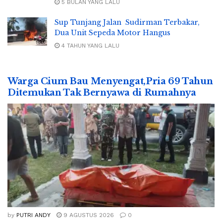
5 BULAN YANG LALU
Sup Tunjang Jalan Sudirman Terbakar,
Dua Unit Sepeda Motor Hangus
4 TAHUN YANG LALU
Warga Cium Bau Menyengat,Pria 69 Tahun
Ditemukan Tak Bernyawa di Rumahnya
by
PUTRI ANDY
9 AGUSTUS 2026
0