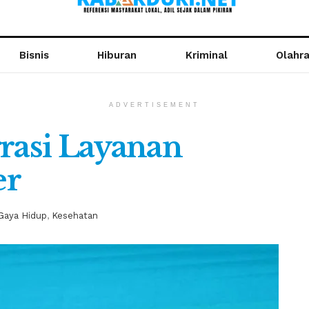
Bisnis
Hiburan
Kriminal
Olahr
ADVERTISEMENT
grasi Layanan
er
Gaya Hidup
,
Kesehatan