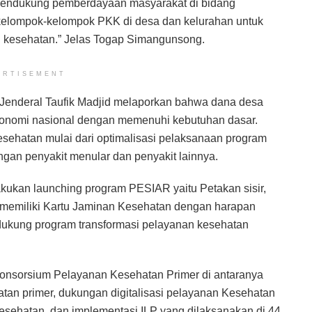
mendukung pemberdayaan masyarakat di bidang
kelompok-kelompok PKK di desa dan kelurahan untuk
kesehatan.” Jelas Togap Simangunsong.
ERTISEMENT
 Jenderal Taufik Madjid melaporkan bahwa dana desa
 ekonomi nasional dengan memenuhi kebutuhan dasar.
sehatan mulai dari optimalisasi pelaksanaan program
gan penyakit menular dan penyakit lainnya.
ukan launching program PESIAR yaitu Petakan sisir,
m memiliki Kartu Jaminan Kesehatan dengan harapan
ukung program transformasi pelayanan kesehatan
konsorsium Pelayanan Kesehatan Primer di antaranya
tan primer, dukungan digitalisasi pelayanan Kesehatan
esehatan, dan implementasi ILP yang dilaksanakan di 44