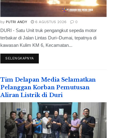
by
PUTRI ANDY
6 AGUSTUS 2026
0
DURI - Satu Unit truk pengangkut sepeda motor
terbakar di Jalan Lintas Duri–Dumai, tepatnya di
kawasan Kulim KM 6, Kecamatan...
SELENGKAPNYA
Tim Delapan Media Selamatkan
Pelanggan Korban Pemutusan
Aliran Listrik di Duri