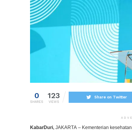
0
123
Share on Twitter
SHARES
VIEWS
ADV
KabarDuri,
JAKARTA
– Kementerian kesehatan 