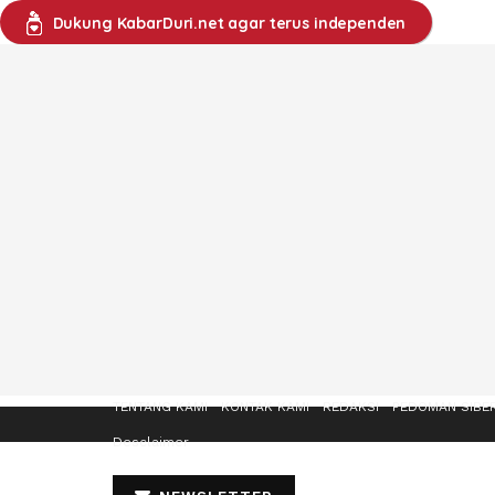
Dukung KabarDuri.net agar terus independen
TENTANG KAMI
KONTAK KAMI
REDAKSI
PEDOMAN SIBE
Desclaimer