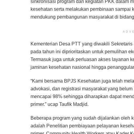
sinkronisasi program dan kegiatan PKK dalam 
kesehatan serta melakukan pembinaan sampai 
mendukung pembangunan masyarakat di bidang 
ADV
Kementerian Desa PTT yang diwakili Sekretaris
pada tahun ini diprioritaskan untuk pemulihan
Termasuk juga untuk perluasan akses layanan ke
jaminan kesehatan nasional hingga penanggulan
“Kami bersama BPJS Kesehatan juga telah melak
advokasi, dan registrasi masyarakat yang belu
mencapai 98% sehingga diharapkan dapat mend
primer.” ucap Taufik Madjid.
Beberapa program yang sudah dijalankan oleh 
adalah Penelitian pembiayaan pelayanan keseha
primer, Community Health Workers atau Kader K