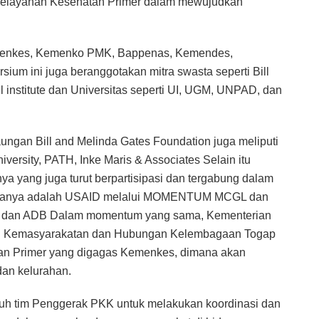
 Pelayanan Kesehatan Primer dalam mewujudkan
Kemenkes, Kemenko PMK, Bappenas, Kemendes,
um ini juga beranggotakan mitra swasta seperti Bill
 institute dan Universitas seperti UI, UGM, UNPAD, dan
ngan Bill and Melinda Gates Foundation juga meliputi
iversity, PATH, Inke Maris & Associates Selain itu
ya yang juga turut berpartisipasi dan tergabung dalam
ntaranya adalah USAID melalui MOMENTUM MCGL dan
F, dan ADB Dalam momentum yang sama, Kementerian
idang Kemasyarakatan dan Hubungan Kelembagaan Togap
an Primer yang digagas Kemenkes, dimana akan
dan kelurahan.
ruh tim Penggerak PKK untuk melakukan koordinasi dan