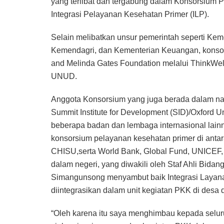
yang terlibat dan tergabung dalam Konsorsium
Integrasi Pelayanan Kesehatan Primer (ILP).
Selain melibatkan unsur pemerintah seperti 
Kemendagri, dan Kementerian Keuangan, konsorsi
and Melinda Gates Foundation melalui ThinkWell
UNUD.
Anggota Konsorsium yang juga berada dalam nau
Summit Institute for Development (SID)/Oxford Un
beberapa badan dan lembaga internasional lainn
konsorsium pelayanan kesehatan primer di a
CHISU,serta World Bank, Global Fund, UNICE
dalam negeri, yang diwakili oleh Staf Ahli B
Simangunsong menyambut baik Integrasi Layan
diintegrasikan dalam unit kegiatan PKK di desa 
“Oleh karena itu saya menghimbau kepada selu