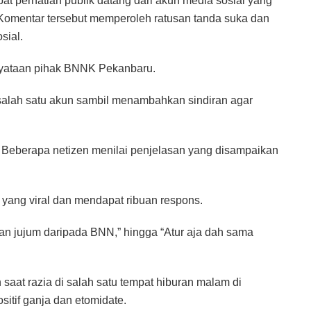
t perhatian publik datang dari akun media sosial yang
 Komentar tersebut memperoleh ratusan tanda suka dan
sial.
rnyataan pihak BNNK Pekanbaru.
 salah satu akun sambil menambahkan sindiran agar
. Beberapa netizen menilai penjelasan yang disampaikan
a yang viral dan mendapat ribuan respons.
ran jujum daripada BNN,” hingga “Atur aja dah sama
saat razia di salah satu tempat hiburan malam di
sitif ganja dan etomidate.