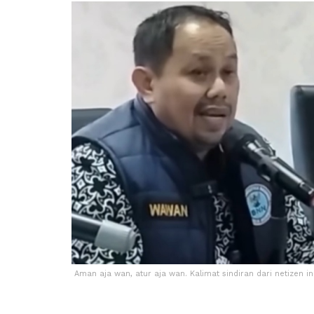
Aman aja wan, atur aja wan. Kalimat sindiran dari netizen ini