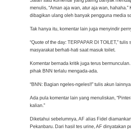
Salah satu komentar yang paling banyak mendapa
menulis, “Aman aja wan, atur aja wan, hahaha.”
dibagikan ulang oleh banyak pengguna media so
Tak hanya itu, komentar lain juga menyindir pe
“Quote of the day: TERPAPAR DI TOILET,” tulis
masyarakat berhati-hati saat masuk toilet.
Komentar bernada kritik juga terus bermunculan
pihak BNN terlalu mengada-ada.
“BNN: Bagian ngeles-ngeles!!” tulis akun lainny
Ada pula komentar lain yang menuliskan, “Pinte
kalian.”
Diketahui sebelumnya, AF alias Fidel diamankan 
Pekanbaru. Dari hasil tes urine, AF dinyatakan po