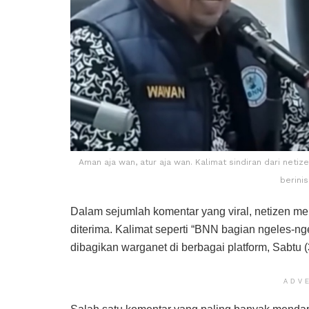
Aman aja wan, atur aja wan. Kalimat sindiran dari netize
berinis
Dalam sejumlah komentar yang viral, netizen menil
diterima. Kalimat seperti “BNN bagian ngeles-nge
dibagikan warganet di berbagai platform, Sabtu 
ADV