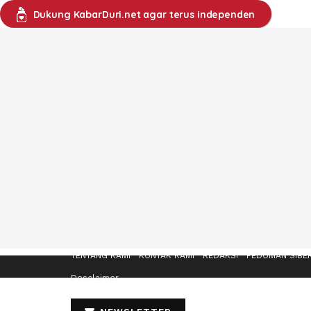
Dukung KabarDuri.net agar terus independen
TENTANG KAMI
KONTAK KAMI
REDAKSI
PEDOMAN SIBE
Desclaimer