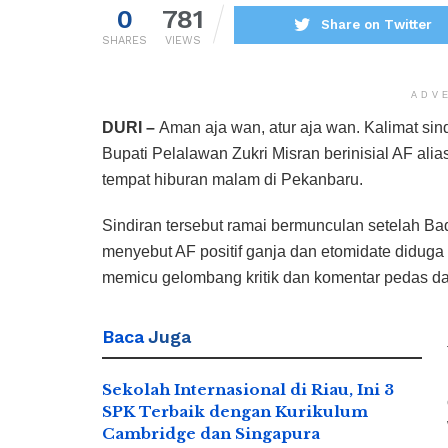
0
781
Share on Twitter
SHARES
VIEWS
ADV
DURI –
Aman aja wan, atur aja wan. Kalimat sindi
Bupati Pelalawan Zukri Misran berinisial AF alias
tempat hiburan malam di Pekanbaru.
Sindiran tersebut ramai bermunculan setelah B
menyebut AF positif ganja dan etomidate diduga k
memicu gelombang kritik dan komentar pedas da
Baca
Juga
Sekolah Internasional di Riau, Ini 3
SPK Terbaik dengan Kurikulum
Cambridge dan Singapura