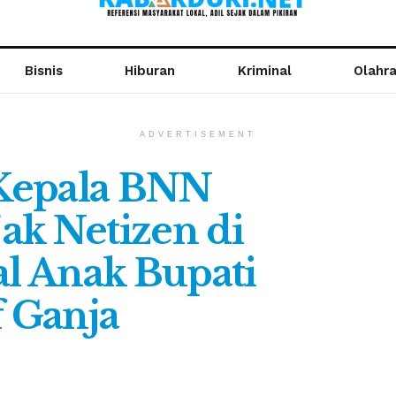
Bisnis
Hiburan
Kriminal
Olahr
ADVERTISEMENT
Kepala BNN
ak Netizen di
al Anak Bupati
f Ganja