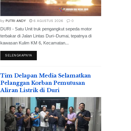
by
PUTRI ANDY
6 AGUSTUS 2026
0
DURI - Satu Unit truk pengangkut sepeda motor
terbakar di Jalan Lintas Duri–Dumai, tepatnya di
kawasan Kulim KM 6, Kecamatan...
SELENGKAPNYA
Tim Delapan Media Selamatkan
Pelanggan Korban Pemutusan
Aliran Listrik di Duri