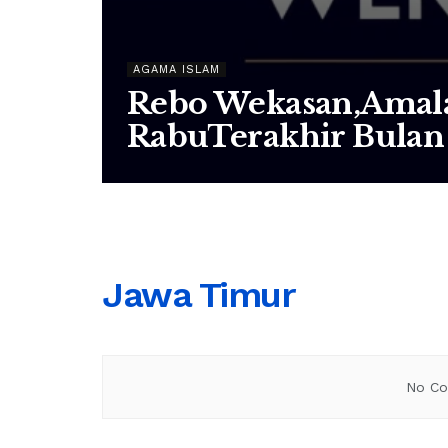
AGAMA ISLAM
Rebo Wekasan,Amala
RabuTerakhir Bulan 
Jawa Timur
No Co