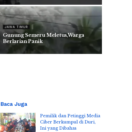
JAWA TIMUR
Gunung Semeru Meletus,Warga
Berlarian Panik
Baca Juga
Pemilik dan Petinggi Media
Ciber Berkumpul di Duri,
Ini yang Dibahas