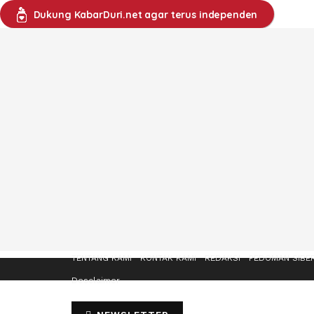
Dukung KabarDuri.net agar terus independen
TENTANG KAMI
KONTAK KAMI
REDAKSI
PEDOMAN SIBE
Desclaimer