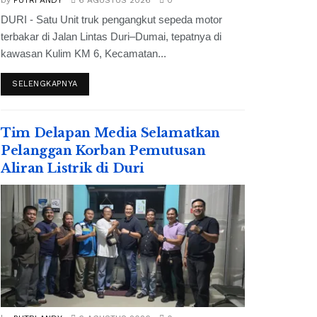
by
PUTRI ANDY
6 AGUSTUS 2026
0
DURI - Satu Unit truk pengangkut sepeda motor
terbakar di Jalan Lintas Duri–Dumai, tepatnya di
kawasan Kulim KM 6, Kecamatan...
SELENGKAPNYA
Tim Delapan Media Selamatkan
Pelanggan Korban Pemutusan
Aliran Listrik di Duri