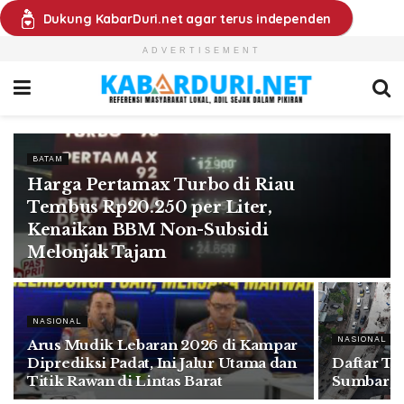
Dukung KabarDuri.net agar terus independen
ADVERTISEMENT
BATAM
Harga Pertamax Turbo di Riau
Tembus Rp20.250 per Liter,
Kenaikan BBM Non-Subsidi
Melonjak Tajam
NASIONAL
NASIONAL
Arus Mudik Lebaran 2026 di Kampar
Diprediksi Padat, Ini Jalur Utama dan
Daftar Ti
Titik Rawan di Lintas Barat
Sumbar J