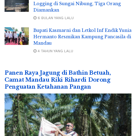
Logging di Sungai Nibung, Tiga Orang
Diamankan
6 BULAN YANG LALU
Bupati Kasmarni dan Letkol Inf Endik Yunia
Hermanto Resmikan Kampung Pancasila di
Mandau
4 TAHUN YANG LALU
Panen Raya Jagung di Bathin Betuah,
Camat Mandau Riki Rihardi Dorong
Penguatan Ketahanan Pangan