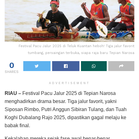
Festival Pacu Jalur 2025 di Teluk Kuantan heboh! Tiga jalur favorit
tumbang, persaingan terbuka, siapa raja baru Tepian Narosa
0
SHARES
ADVERTISEMENT
RIAU –
Festival Pacu Jalur 2025 di Tepian Narosa
menghadirkan drama besar. Tiga jalur favorit, yakni
Siposan Rimbo, Putri Anggun Sibiran Tulang, dan Tuah
Koghi Dubalang Rajo 2025, dipastikan gagal melaju ke
babak final.
Kekalahan mereka sejak fase awal benar-benar