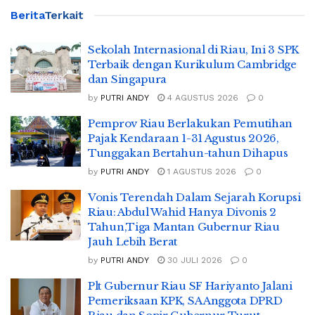
Berita
Terkait
Sekolah Internasional di Riau, Ini 3 SPK
Terbaik dengan Kurikulum Cambridge
dan Singapura
by
PUTRI ANDY
4 AGUSTUS 2026
0
Pemprov Riau Berlakukan Pemutihan
Pajak Kendaraan 1-31 Agustus 2026,
Tunggakan Bertahun-tahun Dihapus
by
PUTRI ANDY
1 AGUSTUS 2026
0
Vonis Terendah Dalam Sejarah Korupsi
Riau: Abdul Wahid Hanya Divonis 2
Tahun,Tiga Mantan Gubernur Riau
Jauh Lebih Berat
by
PUTRI ANDY
30 JULI 2026
0
Plt Gubernur Riau SF Hariyanto Jalani
Pemeriksaan KPK, SA Anggota DPRD