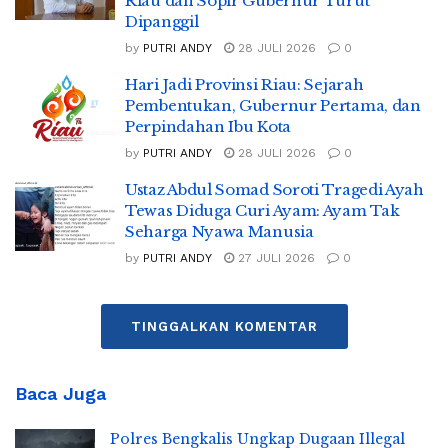
Riau dan Sopir Gubernur Turut
Dipanggil
by
PUTRI ANDY
28 JULI 2026
0
Hari Jadi Provinsi Riau: Sejarah
Pembentukan, Gubernur Pertama, dan
Perpindahan Ibu Kota
by
PUTRI ANDY
28 JULI 2026
0
Ustaz Abdul Somad Soroti Tragedi Ayah
Tewas Diduga Curi Ayam: Ayam Tak
Seharga Nyawa Manusia
by
PUTRI ANDY
27 JULI 2026
0
TINGGALKAN KOMENTAR
Baca Juga
Polres Bengkalis Ungkap Dugaan Illegal