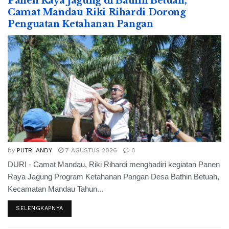
Panen Raya Jagung di Bathin Betuah,
Camat Mandau Riki Rihardi Dorong
Penguatan Ketahanan Pangan
by
PUTRI ANDY
7 AGUSTUS 2026
0
DURI - Camat Mandau, Riki Rihardi menghadiri kegiatan Panen
Raya Jagung Program Ketahanan Pangan Desa Bathin Betuah,
Kecamatan Mandau Tahun...
SELENGKAPNYA