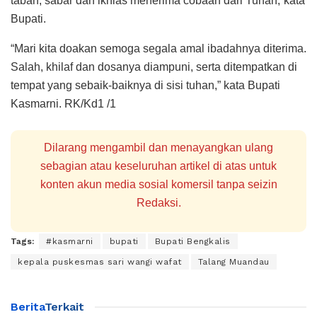
tabah, sabar dan ikhlas menerima cobaan dari Tuhan,”kata
Bupati.
“Mari kita doakan semoga segala amal ibadahnya diterima.
Salah, khilaf dan dosanya diampuni, serta ditempatkan di
tempat yang sebaik-baiknya di sisi tuhan,” kata Bupati
Kasmarni. RK/Kd1 /1
Dilarang mengambil dan menayangkan ulang
sebagian atau keseluruhan artikel di atas untuk
konten akun media sosial komersil tanpa seizin
Redaksi.
Tags:
#kasmarni
bupati
Bupati Bengkalis
kepala puskesmas sari wangi wafat
Talang Muandau
Berita
Terkait