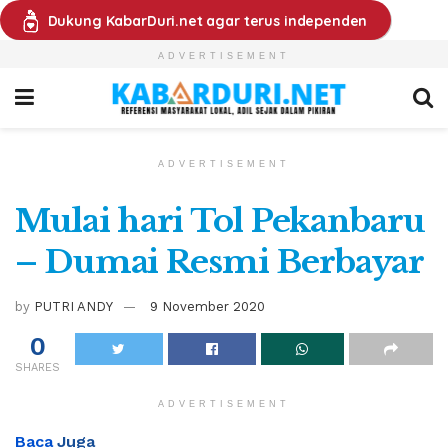
Dukung KabarDuri.net agar terus independen
ADVERTISEMENT
ADVERTISEMENT
Mulai hari Tol Pekanbaru
– Dumai Resmi Berbayar
by
PUTRI ANDY
9 November 2020
0
SHARES
ADVERTISEMENT
Baca
Juga