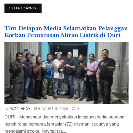
SELENGKAPNYA
Tim Delapan Media Selamatkan Pelanggan
Korban Pemutusan Aliran Listrik di Duri
by
PUTRI ANDY
6 AGUSTUS 2026
0
DURI - Mendengar dan menyaksikan langsung derita seorang
nenek renta bernama Ismaniar (72) ditemani cucunya yang
mengalami stroke, Novita Isra,...