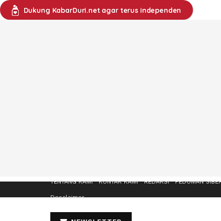
Dukung KabarDuri.net agar terus independen
TENTANG KAMI
KONTAK KAMI
REDAKSI
PEDOMAN SIBE
Desclaimer