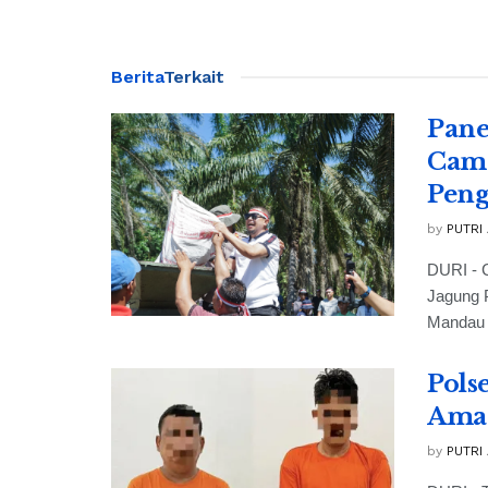
Berita
Terkait
Pane
Cama
Peng
by
PUTRI
DURI - 
Jagung 
Mandau 
Pols
Aman
by
PUTRI