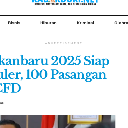
Bisnis
Hiburan
Kriminal
Olahr
ADVERTISEMENT
kanbaru 2025 Siap
uler, 100 Pasangan
 CFD
iau