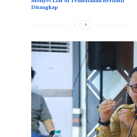
Monyet Liar di Tembilahan Berhasil
Ditangkap