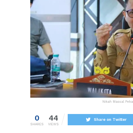
Nikah Massal Peka
0
44
Share on Twitter
SHARES
VIEWS