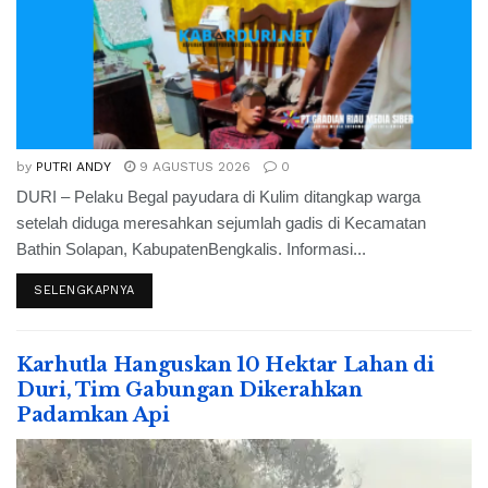
by
PUTRI ANDY
9 AGUSTUS 2026
0
DURI – Pelaku Begal payudara di Kulim ditangkap warga
setelah diduga meresahkan sejumlah gadis di Kecamatan
Bathin Solapan, KabupatenBengkalis. Informasi...
SELENGKAPNYA
Karhutla Hanguskan 10 Hektar Lahan di
Duri, Tim Gabungan Dikerahkan
Padamkan Api