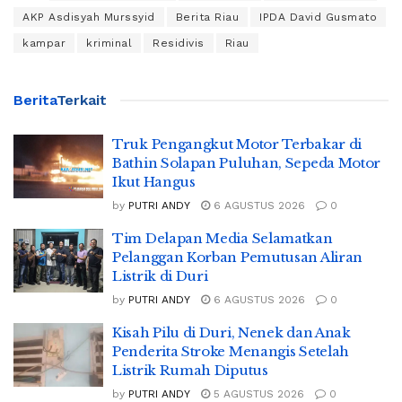
AKP Asdisyah Murssyid
Berita Riau
IPDA David Gusmato
kampar
kriminal
Residivis
Riau
Berita
Terkait
Truk Pengangkut Motor Terbakar di
Bathin Solapan Puluhan, Sepeda Motor
Ikut Hangus
by
PUTRI ANDY
6 AGUSTUS 2026
0
Tim Delapan Media Selamatkan
Pelanggan Korban Pemutusan Aliran
Listrik di Duri
by
PUTRI ANDY
6 AGUSTUS 2026
0
Kisah Pilu di Duri, Nenek dan Anak
Penderita Stroke Menangis Setelah
Listrik Rumah Diputus
by
PUTRI ANDY
5 AGUSTUS 2026
0