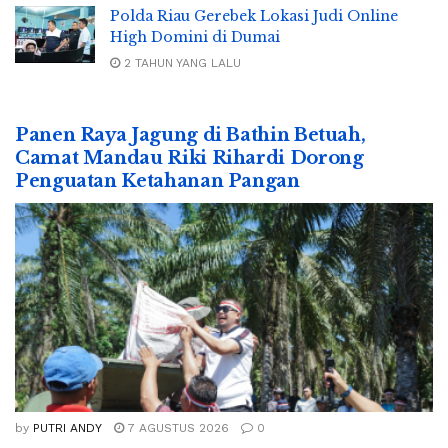
Polda Riau Gerebek Lokasi Judi Online
High Domini di Dumai
2 TAHUN YANG LALU
Panen Raya Jagung di Bathin Betuah,
Camat Mandau Riki Rihardi Dorong
Penguatan Ketahanan Pangan
by
PUTRI ANDY
7 AGUSTUS 2026
0