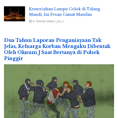
Kemeriahan Lampu Colok di Talang
Mandi, Ini Pesan Camat Mandau
4 TAHUN YANG LALU
Dua Tahun Laporan Penganiayaan Tak
Jelas, Keluarga Korban Mengaku Dibentak
Oleh Oknum J Saat Bertanya di Polsek
Pinggir