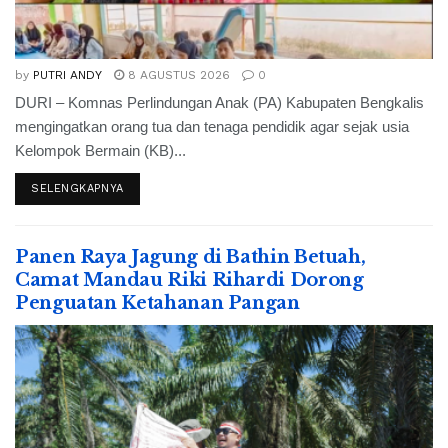
by
PUTRI ANDY
8 AGUSTUS 2026
0
DURI – Komnas Perlindungan Anak (PA) Kabupaten Bengkalis
mengingatkan orang tua dan tenaga pendidik agar sejak usia
Kelompok Bermain (KB)...
SELENGKAPNYA
Panen Raya Jagung di Bathin Betuah,
Camat Mandau Riki Rihardi Dorong
Penguatan Ketahanan Pangan