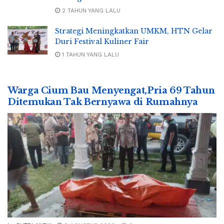
2 TAHUN YANG LALU
Strategi Meningkatkan UMKM, HTN Gelar
Duri Festival Kuliner Fair
1 TAHUN YANG LALU
Warga Cium Bau Menyengat,Pria 69 Tahun
Ditemukan Tak Bernyawa di Rumahnya