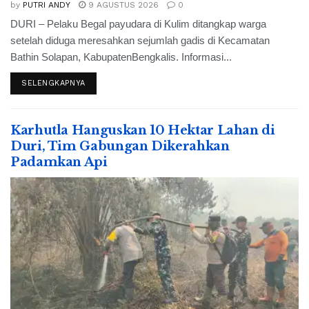
by
PUTRI ANDY
9 AGUSTUS 2026
0
DURI – Pelaku Begal payudara di Kulim ditangkap warga
setelah diduga meresahkan sejumlah gadis di Kecamatan
Bathin Solapan, KabupatenBengkalis. Informasi...
SELENGKAPNYA
Karhutla Hanguskan 10 Hektar Lahan di
Duri, Tim Gabungan Dikerahkan
Padamkan Api