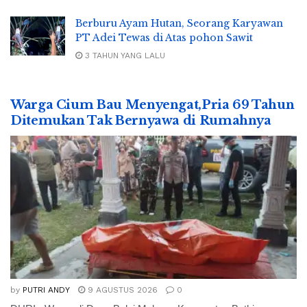
Berburu Ayam Hutan, Seorang Karyawan
PT Adei Tewas di Atas pohon Sawit
3 TAHUN YANG LALU
Warga Cium Bau Menyengat,Pria 69 Tahun
Ditemukan Tak Bernyawa di Rumahnya
by
PUTRI ANDY
9 AGUSTUS 2026
0