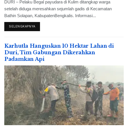
DURI – Pelaku Begal payudara di Kulim ditangkap warga
setelah diduga meresahkan sejumlah gadis di Kecamatan
Bathin Solapan, KabupatenBengkalis. Informasi...
SELENGKAPNYA
Karhutla Hanguskan 10 Hektar Lahan di
Duri, Tim Gabungan Dikerahkan
Padamkan Api