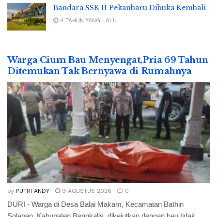
Bandara SSK II Pekanbaru Dibuka Kembali
4 TAHUN YANG LALU
Warga Cium Bau Menyengat,Pria 69 Tahun
Ditemukan Tak Bernyawa di Rumahnya
by
PUTRI ANDY
9 AGUSTUS 2026
0
DURI - Warga di Desa Balai Makam, Kecamatan Bathin
Solapan, Kabupaten Bengkalis, dikejutkan dengan bau tidak