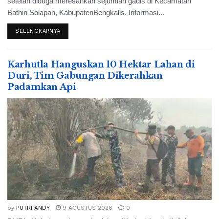
setelah diduga meresahkan sejumlah gadis di Kecamatan
Bathin Solapan, KabupatenBengkalis. Informasi...
SELENGKAPNYA
Karhutla Hanguskan 10 Hektar Lahan di
Duri, Tim Gabungan Dikerahkan
Padamkan Api
by
PUTRI ANDY
9 AGUSTUS 2026
0