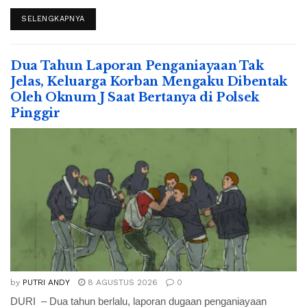
SELENGKAPNYA
Dua Tahun Laporan Penganiayaan Tak
Jelas, Keluarga Korban Mengaku Dibentak
Oleh Oknum J Saat Bertanya di Polsek
Pinggir
by
PUTRI ANDY
8 AGUSTUS 2026
0
DURI – Dua tahun berlalu, laporan dugaan penganiayaan