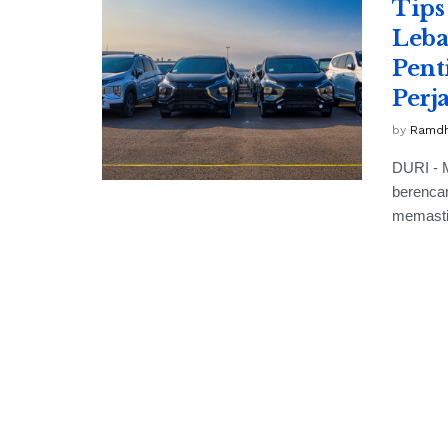
Tips
Leba
Pent
Perj
by
Ramdh
DURI - 
berenca
memastik