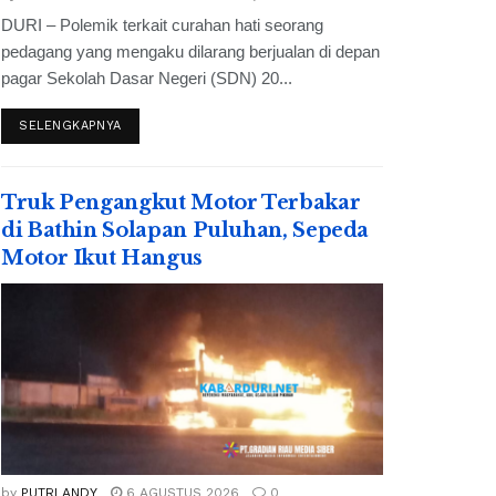
DURI – Polemik terkait curahan hati seorang
pedagang yang mengaku dilarang berjualan di depan
pagar Sekolah Dasar Negeri (SDN) 20...
SELENGKAPNYA
Truk Pengangkut Motor Terbakar
di Bathin Solapan Puluhan, Sepeda
Motor Ikut Hangus
by
PUTRI ANDY
6 AGUSTUS 2026
0