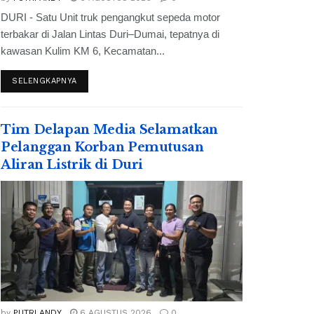
DURI - Satu Unit truk pengangkut sepeda motor
terbakar di Jalan Lintas Duri–Dumai, tepatnya di
kawasan Kulim KM 6, Kecamatan...
SELENGKAPNYA
Tim Delapan Media Selamatkan
Pelanggan Korban Pemutusan
Aliran Listrik di Duri
by
PUTRI ANDY
6 AGUSTUS 2026
0