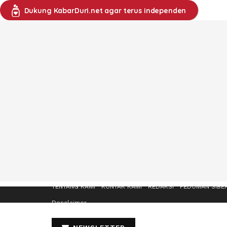
Dukung KabarDuri.net agar terus independen
TENTANG KAMI
KONTAK KAMI
REDAKSI
PEDOMAN SIBE
Desclaimer