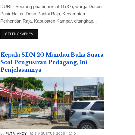
DURI - Seorang pria berinisial TI (37), warga Dusun
Pasir Halus, Desa Pantai Raja, Kecamatan
Perhentian Raja, Kabupaten Kampar, ditangkap...
SELENGKAPNYA
Kepala SDN 20 Mandau Buka Suara
Soal Pengusiran Pedagang, Ini
Penjelasannya
by
PUTRI ANDY
6 AGUSTUS 2026
0