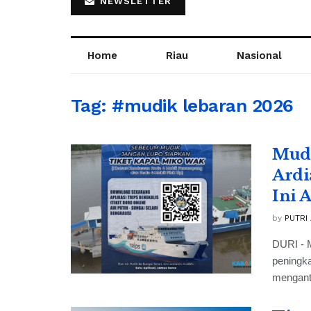
NEWSLETTER
Home
Riau
Nasional
Tag:
#mudik lebaran 2026
Mudi
Ardi
Ini 
by
PUTRI
DURI - 
peningka
menganti