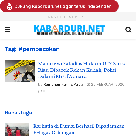
Dukung KabarDuri.net agar terus independen
ADVERTISEMENT
Tag:
#pembacokan
Mahasiswi Fakultas Hukum UIN Suska
Riau Dibacok Rekan Kuliah, Polisi
Dalami Motif Asmara
by
Ramdhan Kurnia Putra
26 FEBRUARI 2026
0
Baca Juga
Karhutla di Dumai Berhasil Dipadamkan
Petugas Gabungan