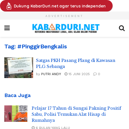
Dukung KabarDuri.net agar terus independen
ADVERTISEMENT
Tag:
#PinggirBengkalis
Satgas PKH Pasang Plang di Kawasan
PLG Sebanga
by
PUTRI ANDY
15 JUNI 2025
0
Baca Juga
Pelajar 17 Tahun di Sungai Pakning Positif
Sabu, Polisi Temukan Alat Hisap di
Rumahnya
6 BULAN YANG LALU