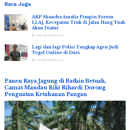
Baca Juga
AKP Shandra Amalia Pimpin Forum
LLAJ, Kecepatan Truk di Jalan Hang Tuah
Akan Diatur
3 BULAN YANG LALU
Lagi dan lagi Polisi Tangkap Agen Judi
Togel Online di Duri
5 TAHUN YANG LALU
Panen Raya Jagung di Bathin Betuah,
Camat Mandau Riki Rihardi Dorong
Penguatan Ketahanan Pangan