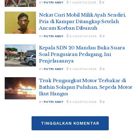
BY
PUTRI ANDY
7 AGUSTUS 2026
0
Nekat Curi Mobil Milik Ayah Sendiri,
Pria di Kampar Ditangkap Setelah
Ancam Korban Dibunuh
BY
PUTRI ANDY
6 AGUSTUS 2026
0
Kepala SDN 20 Mandau Buka Suara
Soal Pengusiran Pedagang, Ini
Penjelasannya
BY
PUTRI ANDY
6 AGUSTUS 2026
0
Truk Pengangkut Motor Terbakar di
Bathin Solapan Puluhan, Sepeda Motor
Ikut Hangus
BY
PUTRI ANDY
6 AGUSTUS 2026
0
TINGGALKAN KOMENTAR