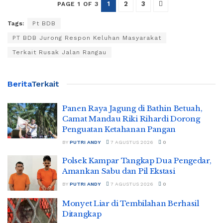
1
2
3
PAGE 1 OF 3
Tags:
Pt BDB
PT BDB Jurong Respon Keluhan Masyarakat
Terkait Rusak Jalan Rangau
Berita
Terkait
Panen Raya Jagung di Bathin Betuah,
Camat Mandau Riki Rihardi Dorong
Penguatan Ketahanan Pangan
BY
PUTRI ANDY
7 AGUSTUS 2026
0
Polsek Kampar Tangkap Dua Pengedar,
Amankan Sabu dan Pil Ekstasi
BY
PUTRI ANDY
7 AGUSTUS 2026
0
Monyet Liar di Tembilahan Berhasil
Ditangkap