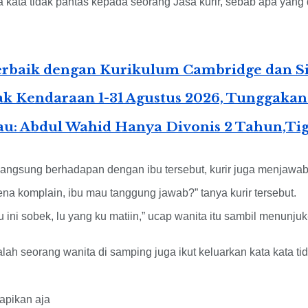
kata tidak pantas kepada seorang Jasa kurir, sebab apa yang di
 Terbaik dengan Kurikulum Cambridge dan 
k Kendaraan 1-31 Agustus 2026, Tunggaka
au: Abdul Wahid Hanya Divonis 2 Tahun,Ti
 langsung berhadapan dengan ibu tersebut, kurir juga menjawab
ena komplain, ibu mau tanggung jawab?” tanya kurir tersebut.
au ini sobek, lu yang ku matiin,” ucap wanita itu sambil menu
alah seorang wanita di samping juga ikut keluarkan kata kata ti
apikan aja