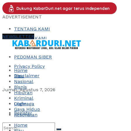
Dukung KabarDuri.net agar terus independen
ADVERTISEMENT
TENTANG KAMI
NEWSLETTER
KONTAK KAMI
REDAKSI
PEDOMAN SIBER
Privacy Policy
Home
Desclaimer
Riau
Nasional
Bisnis
Jumat, Agustus 7, 2026
Hiburan
Kriminal
Login
Olahraga
Gaya Hidup
Register
Kesehatan
Home
Riau