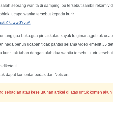
b salah seorang wanita di samping ibu tersebut sambil rekam vid
oblok, ucapa wanita tersebut kepada kurir.
u.be/6Z7aww0YvqA
ntung gua buka.gua pintar.kalau kayak lu gimana,goblok ucapa
gan nada penuh ucapan tidak pantas selama video 4menit 35 det
 kurir, tak tahan dengan ulah dua wanita tersebut.kurir terseb
 diketaui.
yak dapat komentar pedas dari Netizen.
sebagian atau keseluruhan artikel di atas untuk konten akun m