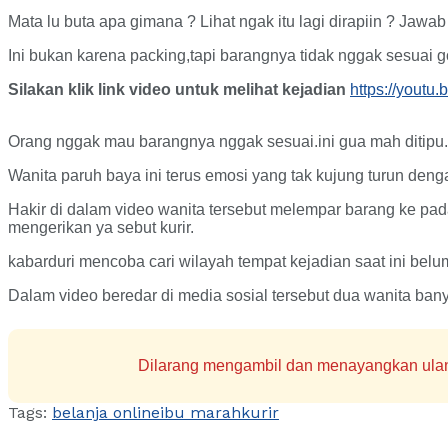
Mata lu buta apa gimana ? Lihat ngak itu lagi dirapiin ? Jawa
Ini bukan karena packing,tapi barangnya tidak nggak sesuai g
Silakan klik link video untuk melihat kejadian
https://yout
Orang nggak mau barangnya nggak sesuai.ini gua mah ditipu.u
Wanita paruh baya ini terus emosi yang tak kujung turun den
Hakir di dalam video wanita tersebut melempar barang ke pada
mengerikan ya sebut kurir.
kabarduri mencoba cari wilayah tempat kejadian saat ini belum
Dalam video beredar di media sosial tersebut dua wanita ban
Dilarang mengambil dan menayangkan ulang 
Tags:
belanja online
ibu marah
kurir