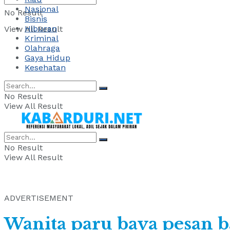
Nasional
No Result
Bisnis
Hiburan
View All Result
Kriminal
Olahraga
Gaya Hidup
Kesehatan
No Result
View All Result
No Result
View All Result
ADVERTISEMENT
Wanita paru baya pesan b