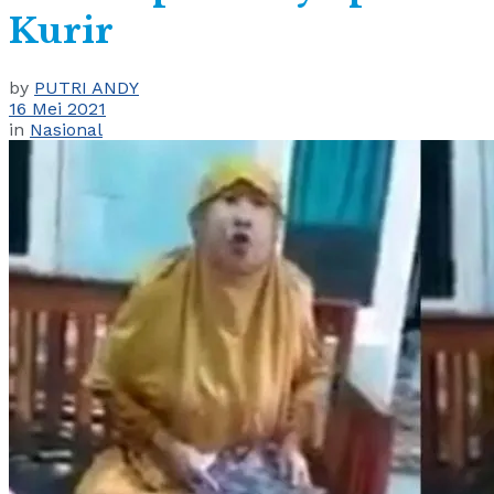
Kurir
by
PUTRI ANDY
16 Mei 2021
in
Nasional