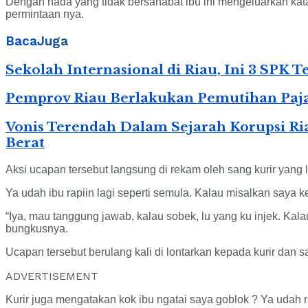
Dengan nada yang tidak bersahabat ibu ini mengeluarkan kata 
permintaan nya.
Baca
Juga
Sekolah Internasional di Riau, Ini 3 SPK
Pemprov Riau Berlakukan Pemutihan Paja
Vonis Terendah Dalam Sejarah Korupsi Ri
Berat
Aksi ucapan tersebut langsung di rekam oleh sang kurir yang
Ya udah ibu rapiin lagi seperti semula. Kalau misalkan saya k
“Iya, mau tanggung jawab, kalau sobek, lu yang ku injek. Kal
bungkusnya.
Ucapan tersebut berulang kali di lontarkan kepada kurir dan s
ADVERTISEMENT
Kurir juga mengatakan kok ibu ngatai saya goblok ? Ya udah r