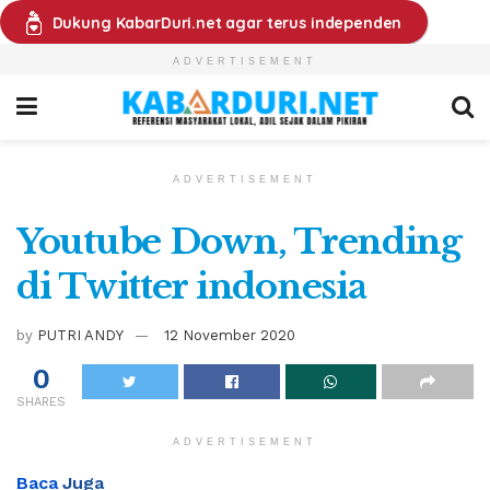
Dukung KabarDuri.net agar terus independen
ADVERTISEMENT
ADVERTISEMENT
Youtube Down, Trending
di Twitter indonesia
by
PUTRI ANDY
12 November 2020
0
SHARES
ADVERTISEMENT
Baca
Juga