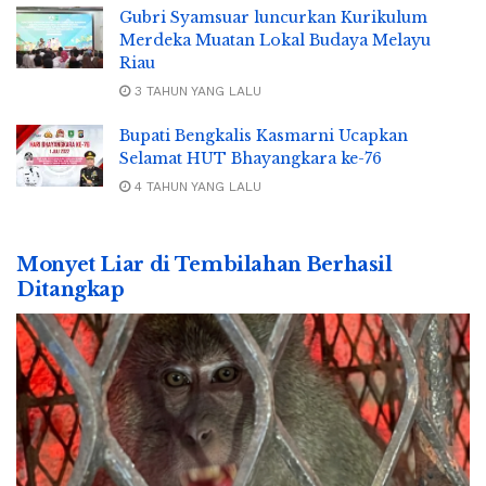
Gubri Syamsuar luncurkan Kurikulum
Merdeka Muatan Lokal Budaya Melayu
Riau
3 TAHUN YANG LALU
Bupati Bengkalis Kasmarni Ucapkan
Selamat HUT Bhayangkara ke-76
4 TAHUN YANG LALU
Monyet Liar di Tembilahan Berhasil
Ditangkap