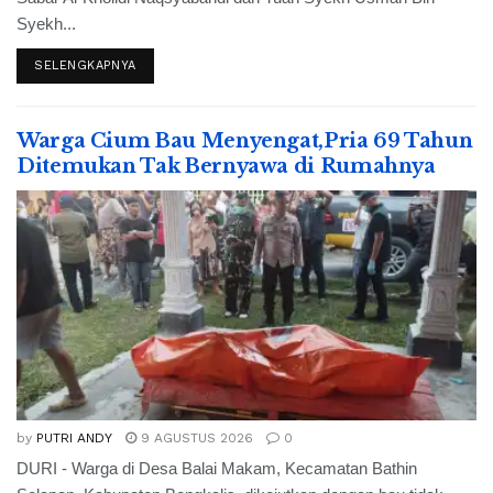
Syekh...
SELENGKAPNYA
Warga Cium Bau Menyengat,Pria 69 Tahun
Ditemukan Tak Bernyawa di Rumahnya
by
PUTRI ANDY
9 AGUSTUS 2026
0
DURI - Warga di Desa Balai Makam, Kecamatan Bathin