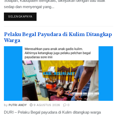
Solapan, Kabupaten Bengkalis, dikejutkan dengan bau tidak
sedap dan menyengat yang...
SELENGKAPNYA
Pelaku Begal Payudara di Kulim Ditangkap
Warga
by
PUTRI ANDY
9 AGUSTUS 2026
0
DURI – Pelaku Begal payudara di Kulim ditangkap warga