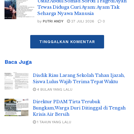
Ustaz Abdul Somad Soroti Tragedi Ayah
Tewas Diduga Curi Ayam: Ayam Tak
Seharga Nyawa Manusia
by
PUTRI ANDY
27 JULI 2026
0
TINGGALKAN KOMENTAR
Baca Juga
Disdik Riau Larang Sekolah Tahan Ijazah,
Siswa Lulus Wajib Terima Tepat Waktu
4 BULAN YANG LALU
Direktur PDAM Tirta Terubuk
Bungkam,Warga Duri Ditinggal di Tengah
Krisis Air Bersih
1 TAHUN YANG LALU