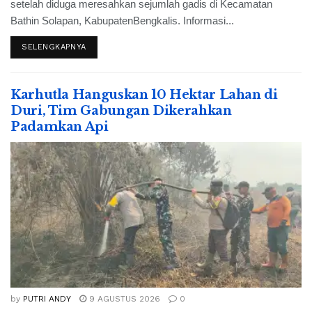
setelah diduga meresahkan sejumlah gadis di Kecamatan
Bathin Solapan, KabupatenBengkalis. Informasi...
SELENGKAPNYA
Karhutla Hanguskan 10 Hektar Lahan di
Duri, Tim Gabungan Dikerahkan
Padamkan Api
by
PUTRI ANDY
9 AGUSTUS 2026
0