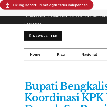
Dukung KabarDuri.net agar terus independen
TENTANG KAMI
KONTAK KAMI
REDAKSI
PEDOMAN SIBE
Desclaimer
NEWSLETTER
Home
Riau
Nasional
Bupati Bengkalis
Koordinasi KPK