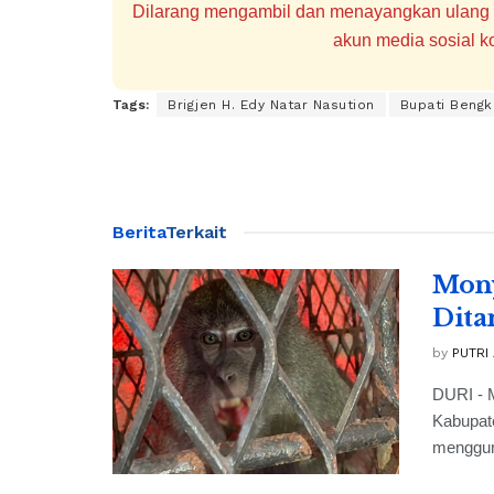
Dilarang mengambil dan menayangkan ulang se
akun media sosial ko
Tags:
Brigjen H. Edy Natar Nasution
Bupati Bengk
Berita
Terkait
Mony
Dita
by
PUTRI
DURI - M
Kabupaten
menggun