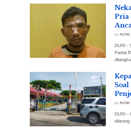
Neka
Pria
Anc
by
PUTRI
DURI - S
Pantai 
ditangka
Kepa
Soal
Penj
by
PUTRI
DURI – 
dilarang