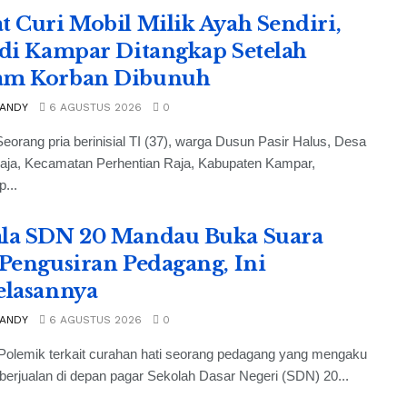
t Curi Mobil Milik Ayah Sendiri,
 di Kampar Ditangkap Setelah
am Korban Dibunuh
 ANDY
6 AGUSTUS 2026
0
eorang pria berinisial TI (37), warga Dusun Pasir Halus, Desa
Raja, Kecamatan Perhentian Raja, Kabupaten Kampar,
p...
la SDN 20 Mandau Buka Suara
 Pengusiran Pedagang, Ini
elasannya
 ANDY
6 AGUSTUS 2026
0
Polemik terkait curahan hati seorang pedagang yang mengaku
 berjualan di depan pagar Sekolah Dasar Negeri (SDN) 20...