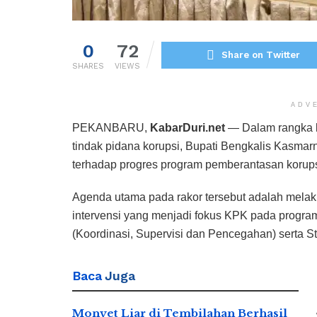
0
72
Share on Twitter
SHARES
VIEWS
ADV
PEKANBARU,
KabarDuri.net
— Dalam rangka k
tindak pidana korupsi, Bupati Bengkalis Kasmarn
terhadap progres program pemberantasan korupsi
Agenda utama pada rakor tersebut adalah melakuk
intervensi yang menjadi fokus KPK pada program
(Koordinasi, Supervisi dan Pencegahan) serta St
Baca
Juga
Monyet Liar di Tembilahan Berhasil