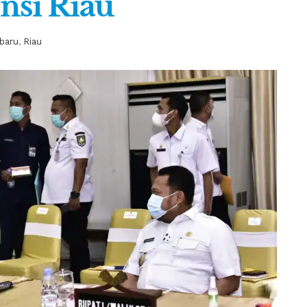
nsi Riau
baru
,
Riau