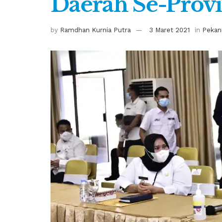
Daerah Se-Provi
by
Ramdhan Kurnia Putra
3 Maret 2021
in
Pekan