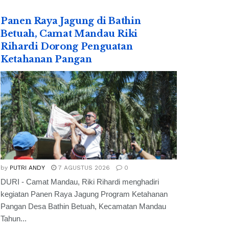
Panen Raya Jagung di Bathin
Betuah, Camat Mandau Riki
Rihardi Dorong Penguatan
Ketahanan Pangan
by
PUTRI ANDY
7 AGUSTUS 2026
0
DURI - Camat Mandau, Riki Rihardi menghadiri
kegiatan Panen Raya Jagung Program Ketahanan
Pangan Desa Bathin Betuah, Kecamatan Mandau
Tahun...