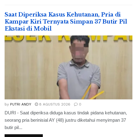
Saat Diperiksa Kasus Kehutanan, Pria di
Kampar Kiri Ternyata Simpan 37 Butir Pil
Ekstasi di Mobil
by
PUTRI ANDY
8 AGUSTUS 2026
0
DURI - Saat diperiksa diduga kasus tindak pidana kehutanan,
seorang pria berinisial AY (48) justru diketahui menyimpan 37
butir pil...