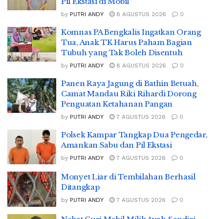
Pil Ekstasi di Mobil
by
PUTRI ANDY
8 AGUSTUS 2026
0
Komnas PA Bengkalis Ingatkan Orang
Tua, Anak TK Harus Paham Bagian
Tubuh yang Tak Boleh Disentuh
by
PUTRI ANDY
8 AGUSTUS 2026
0
Panen Raya Jagung di Bathin Betuah,
Camat Mandau Riki Rihardi Dorong
Penguatan Ketahanan Pangan
by
PUTRI ANDY
7 AGUSTUS 2026
0
Polsek Kampar Tangkap Dua Pengedar,
Amankan Sabu dan Pil Ekstasi
by
PUTRI ANDY
7 AGUSTUS 2026
0
Monyet Liar di Tembilahan Berhasil
Ditangkap
by
PUTRI ANDY
7 AGUSTUS 2026
0