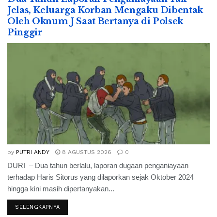
Jelas, Keluarga Korban Mengaku Dibentak
Oleh Oknum J Saat Bertanya di Polsek
Pinggir
by
PUTRI ANDY
8 AGUSTUS 2026
0
DURI – Dua tahun berlalu, laporan dugaan penganiayaan
terhadap Haris Sitorus yang dilaporkan sejak Oktober 2024
hingga kini masih dipertanyakan...
SELENGKAPNYA