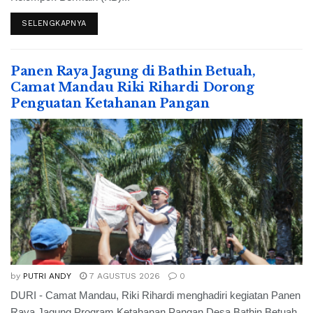
SELENGKAPNYA
Panen Raya Jagung di Bathin Betuah,
Camat Mandau Riki Rihardi Dorong
Penguatan Ketahanan Pangan
by
PUTRI ANDY
7 AGUSTUS 2026
0
DURI - Camat Mandau, Riki Rihardi menghadiri kegiatan Panen
Raya Jagung Program Ketahanan Pangan Desa Bathin Betuah,