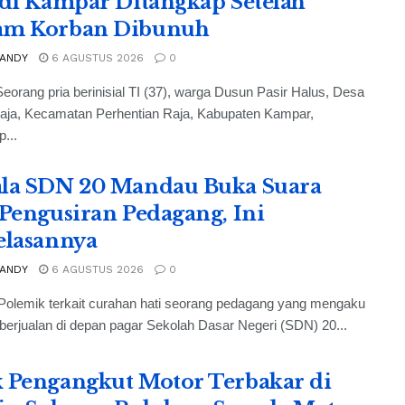
 di Kampar Ditangkap Setelah
am Korban Dibunuh
 ANDY
6 AGUSTUS 2026
0
eorang pria berinisial TI (37), warga Dusun Pasir Halus, Desa
Raja, Kecamatan Perhentian Raja, Kabupaten Kampar,
p...
la SDN 20 Mandau Buka Suara
 Pengusiran Pedagang, Ini
elasannya
 ANDY
6 AGUSTUS 2026
0
Polemik terkait curahan hati seorang pedagang yang mengaku
 berjualan di depan pagar Sekolah Dasar Negeri (SDN) 20...
 Pengangkut Motor Terbakar di