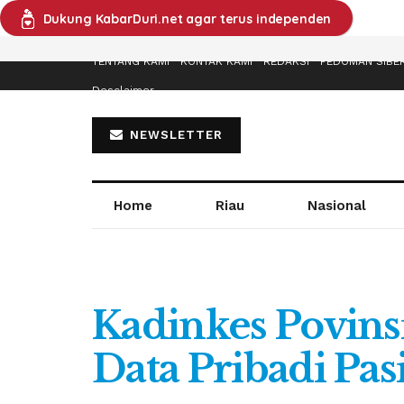
Dukung KabarDuri.net agar terus independen
TENTANG KAMI
KONTAK KAMI
REDAKSI
PEDOMAN SIBE
Desclaimer
NEWSLETTER
Home
Riau
Nasional
Kadinkes Povins
Data Pribadi Pas