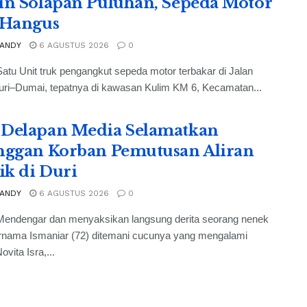
in Solapan Puluhan, Sepeda Motor
 Hangus
 ANDY
6 AGUSTUS 2026
0
atu Unit truk pengangkut sepeda motor terbakar di Jalan
uri–Dumai, tepatnya di kawasan Kulim KM 6, Kecamatan...
Delapan Media Selamatkan
nggan Korban Pemutusan Aliran
rik di Duri
 ANDY
6 AGUSTUS 2026
0
Mendengar dan menyaksikan langsung derita seorang nenek
ernama Ismaniar (72) ditemani cucunya yang mengalami
ovita Isra,...
h Pilu di Duri, Nenek dan Anak