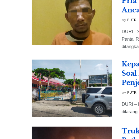
Pria
Anc
by
PUTRI
DURI - S
Pantai 
ditangka
Kepa
Soal
Penj
by
PUTRI
DURI – 
dilarang
Truk