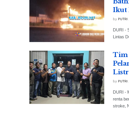
Bath
Ikut
by
PUTRI
DURI - S
Lintas D
Tim 
Pela
List
by
PUTRI
DURI - 
renta b
stroke, N
Kisa