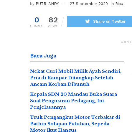
by
PUTRI ANDY
27 September 2020
in
Riau
0
82
Share on Twitter
SHARES
VIEWS
ADV
Baca
Juga
Nekat Curi Mobil Milik Ayah Sendiri,
Pria di Kampar Ditangkap Setelah
Ancam Korban Dibunuh
Kepala SDN 20 Mandau Buka Suara
Soal Pengusiran Pedagang, Ini
Penjelasannya
Truk Pengangkut Motor Terbakar di
Bathin Solapan Puluhan, Sepeda
Motor Ikut Hangus