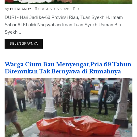
by
PUTRI ANDY
9 AGUSTUS 2026
0
DURI - Hari Jadi ke-69 Provinsi Riau, Tuan Syekh H. Imam
Sabar Al-Kholidi Naqsyabandi dan Tuan Syekh Usman Bin
Syekh...
SELENGKAPNYA
Warga Cium Bau Menyengat,Pria 69 Tahun
Ditemukan Tak Bernyawa di Rumahnya