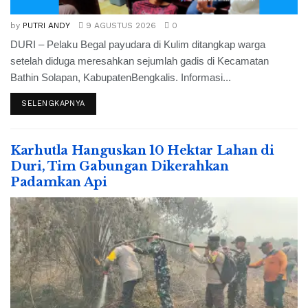
by
PUTRI ANDY
9 AGUSTUS 2026
0
DURI – Pelaku Begal payudara di Kulim ditangkap warga
setelah diduga meresahkan sejumlah gadis di Kecamatan
Bathin Solapan, KabupatenBengkalis. Informasi...
SELENGKAPNYA
Karhutla Hanguskan 10 Hektar Lahan di
Duri, Tim Gabungan Dikerahkan
Padamkan Api