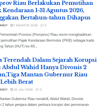
rov Riau Berlakukan Pemutihan
k Kendaraan 1-31 Agustus 2026,
gakan Bertahun-tahun Dihapus
 ANDY
1 AGUSTUS 2026
0
Pemerintah Provinsi (Pemprov) Riau resmi menghadirkan
 pemutihan Pajak Kendaraan Bermotor (PKB) sebagai kado
ng Tahun (HUT) ke-69...
s Terendah Dalam Sejarah Korupsi
: Abdul Wahid Hanya Divonis 2
n,Tiga Mantan Gubernur Riau
 Lebih Berat
 ANDY
30 JULI 2026
0
antan Gubernur Riau nonaktif, Abdul Wahid, Divonis
 2 tahun penjara dalam perkara korupsi dan pemerasan