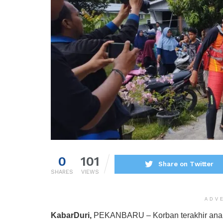
0
101
Share on Twitter
SHARES
VIEWS
ADV
KabarDuri,
PEKANBARU – Korban terakhir anak 