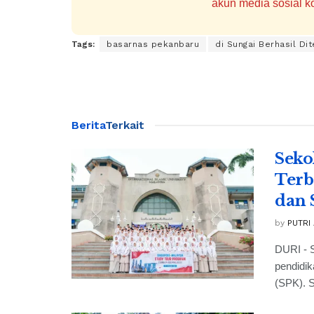
akun media sosial ko
Tags:
basarnas pekanbaru
di Sungai Berhasil Di
Berita
Terkait
Seko
Terb
dan 
by
PUTRI
DURI - S
pendidik
(SPK). S