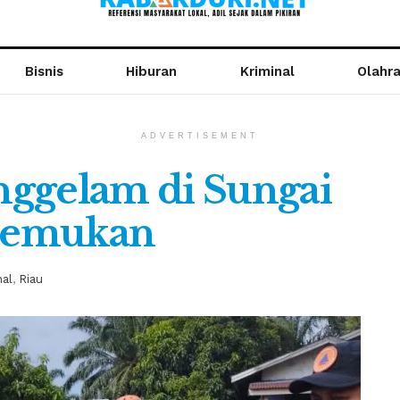
Bisnis
Hiburan
Kriminal
Olahr
ADVERTISEMENT
nggelam di Sungai
itemukan
nal
,
Riau