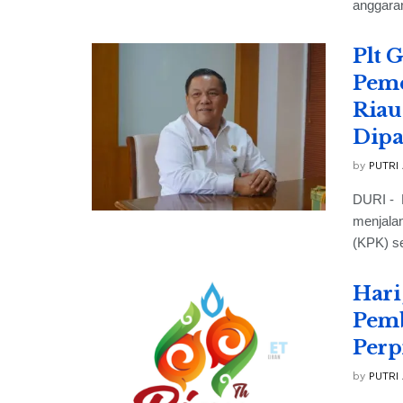
anggaran
Plt 
Peme
Riau
Dipa
by
PUTRI
DURI - 
menjala
(KPK) se
Hari
Pemb
Perp
by
PUTRI