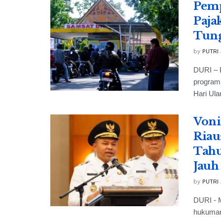
Pemp
Paja
Tung
by
PUTRI
DURI – 
program
Hari Ula
Voni
Riau
Tahu
Jauh
by
PUTRI
DURI - M
hukuman