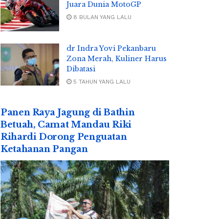
Juara Dunia MotoGP
8 BULAN YANG LALU
dr Indra Yovi Pekanbaru
Zona Merah, Kuliner Harus
Dibatasi
5 TAHUN YANG LALU
Panen Raya Jagung di Bathin
Betuah, Camat Mandau Riki
Rihardi Dorong Penguatan
Ketahanan Pangan