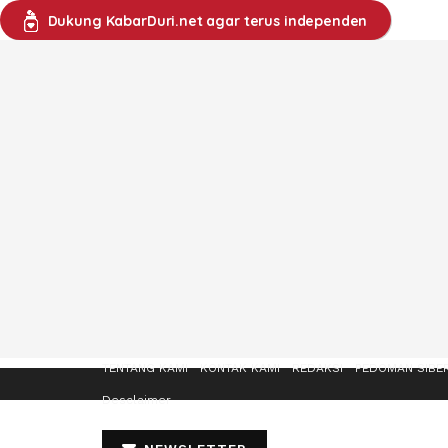
Dukung KabarDuri.net agar terus independen
TENTANG KAMI
KONTAK KAMI
REDAKSI
PEDOMAN SIBE
Desclaimer