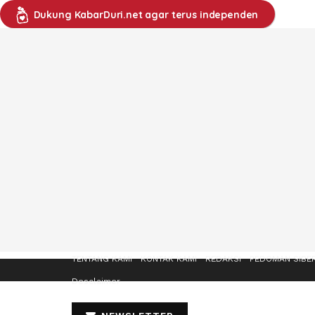
Dukung KabarDuri.net agar terus independen
TENTANG KAMI
KONTAK KAMI
REDAKSI
PEDOMAN SIBE
Desclaimer