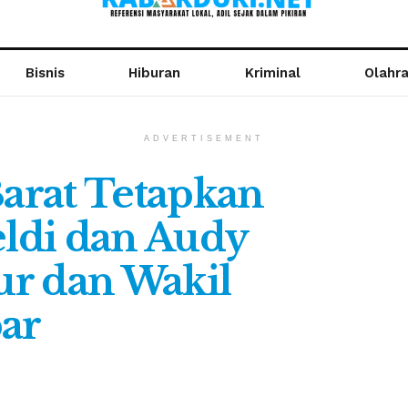
Bisnis
Hiburan
Kriminal
Olahr
ADVERTISEMENT
arat Tetapkan
ldi dan Audy
r dan Wakil
ar