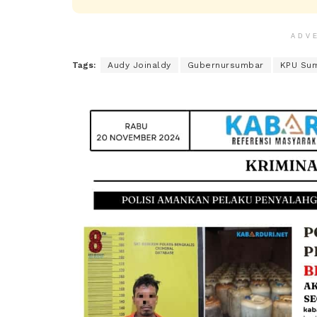
ADV
Tags:
Audy Joinaldy
Gubernursumbar
KPU Sum